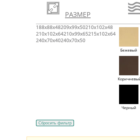
РАЗМЕР
188x88x48
209x99x50
210x102x48
210x102x64
210x99x65
215x102x64
240x70x40
240x70x50
Бежевый
Коричневы
Черный