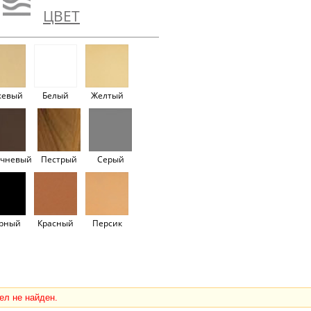
ЦВЕТ
жевый
Белый
Желтый
ичневый
Пестрый
Серый
рный
Красный
Персик
ел не найден.