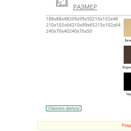
РАЗМЕР
188x88x48
209x99x50
210x102x48
210x102x64
210x99x65
215x102x64
240x70x40
240x70x50
Бе
Кор
Че
Разд